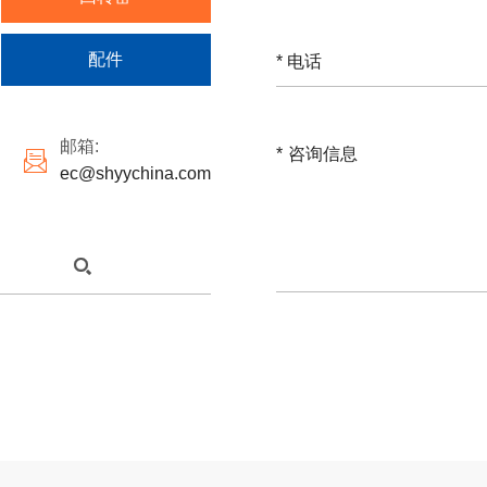
配件
*
邮箱:
*

ec@shyychina.com