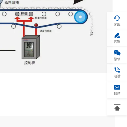

客服

咨询

微信

电话

邮箱
